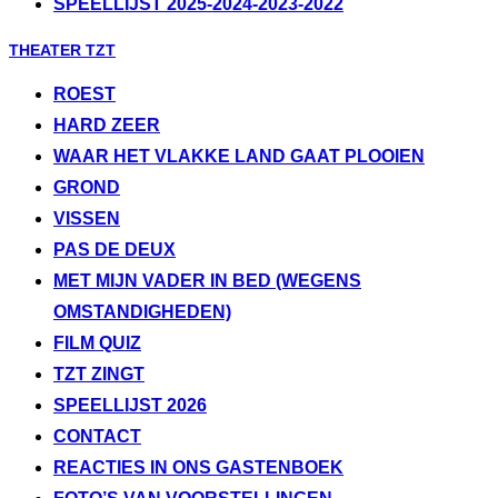
SPEELLIJST 2025-2024-2023-2022
Ga
THEATER TZT
naar
ROEST
de
HARD ZEER
inhoud
WAAR HET VLAKKE LAND GAAT PLOOIEN
GROND
VISSEN
PAS DE DEUX
MET MIJN VADER IN BED (WEGENS
OMSTANDIGHEDEN)
FILM QUIZ
TZT ZINGT
SPEELLIJST 2026
CONTACT
REACTIES IN ONS GASTENBOEK