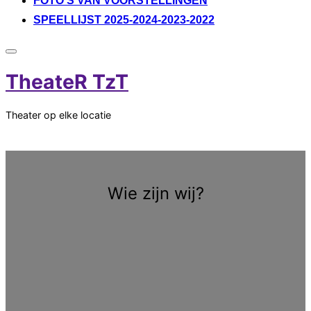
FOTO’S VAN VOORSTELLINGEN
SPEELLIJST 2025-2024-2023-2022
Toggle
zijbalk
TheateR TzT
&
navigatie
Theater op elke locatie
Scroll
omlaag
Wie zijn wij?
naar
inhoud